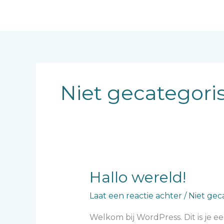
Ga
naar
de
inhoud
Niet gecategori
Hallo
Hallo wereld!
wereld!
Laat een reactie achter
/
Niet gec
Welkom bij WordPress. Dit is je ee